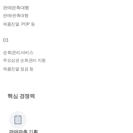
판매판촉대행
판매/판촉대행
제품진열, POP 등
03
순회관리서비스
주요상권 순회관리 지원
제품진열 점검 등
핵심 경쟁력
판매판촉 기획