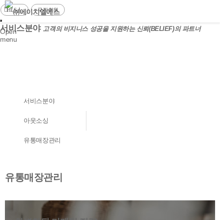
HLS人
구직회원
서비스분야
고객의 비지니스 성공을 지원하는 신뢰(BELIEF)의 파트너
Open
menu
서비스분야
아웃소싱
유통매장관리
유통매장관리